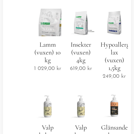
Lamm
Insekter
Hypoallerge
(vuxen) 10
(vuxen)
lax
kg
4kg
(vuxen)
1,5kg
1 029,00
kr
619,00
kr
249,00
kr
Valp
Valp
Glänsande