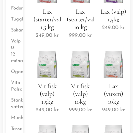
Foder
Lax
Lax
Lax (valp)
(starter/valp)
(starter/valp)
1,5kg
Tuggben/Godis
1,5 kg
10 kg
249,00
kr
Schampo/Balsam/Mask
249,00
kr
999,00
kr
Valp
0-
12
månader
Ögontvätt
Vita
Vit fisk
Vit fisk
Lax
Pälsar
(valp)
(valp)
(vuxen)
1,5kg
10kg
10kg
Stänksäker
vattenskål
249,00
kr
999,00
kr
949,00
kr
Munhälsa
Tassar/nos