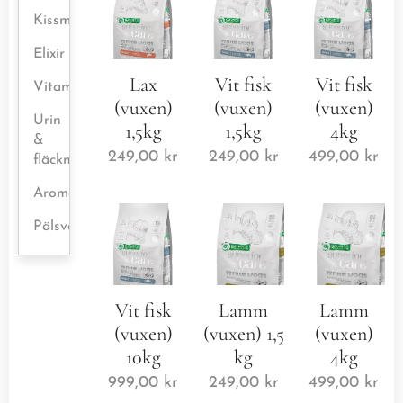
Kissmattor
Elixir
Lax
Vit fisk
Vit fisk
Vitaminer/kosttillskott
(vuxen)
(vuxen)
(vuxen)
Urin
1,5kg
1,5kg
4kg
&
249,00
kr
249,00
kr
499,00
kr
fläckmedel
Aromaterapi
Pälsvård
Vit fisk
Lamm
Lamm
(vuxen)
(vuxen) 1,5
(vuxen)
10kg
kg
4kg
999,00
kr
249,00
kr
499,00
kr