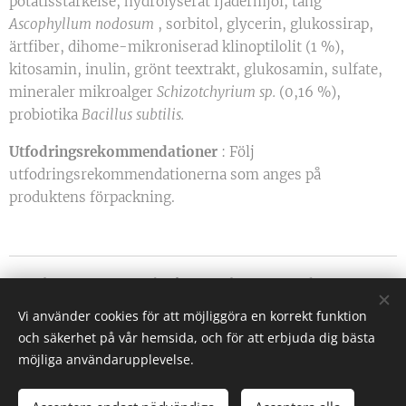
potatisstärkelse, hydrolyserat fjädermjöl, tång
Ascophyllum nodosum
, sorbitol, glycerin, glukossirap,
ärtfiber, dihome-mikroniserad klinoptilolit (1 %),
kitosamin, inulin, grönt teextrakt, glukosamin, sulfate,
mineraler mikroalger
Schizotchyrium sp.
(0,16 %),
probiotika
Bacillus subtilis.
Utfodringsrekommendationer
: Följ
utfodringsrekommendationerna som anges på
produktens förpackning.
https://www.facebook.com/WhiteDiamondDreams
https://www.instagram.com/whitediamonddreams
Vi använder cookies för att möjliggöra en korrekt funktion
och säkerhet på vår hemsida, och för att erbjuda dig bästa
Cookies
möjliga användarupplevelse.