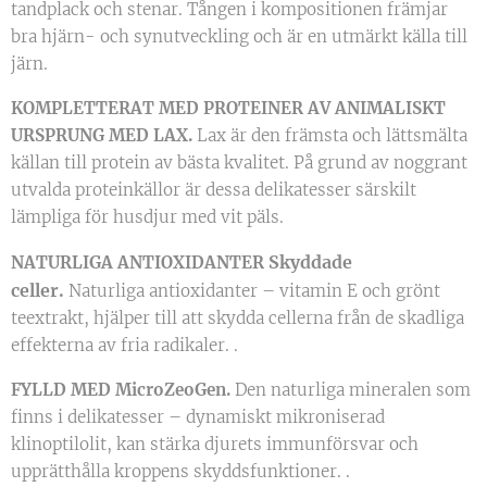
tandplack och stenar. Tången i kompositionen främjar
bra hjärn- och synutveckling och är en utmärkt källa till
järn.
KOMPLETTERAT MED PROTEINER AV ANIMALISKT
URSPRUNG MED
LAX.
Lax är den främsta och lättsmälta
källan till protein av bästa kvalitet. På grund av noggrant
utvalda proteinkällor är dessa delikatesser särskilt
lämpliga för husdjur med vit päls.
Skyddade
NATURLIGA ANTIOXIDANTER
celler.
Naturliga antioxidanter – vitamin E och grönt
teextrakt, hjälper till att skydda cellerna från de skadliga
effekterna av fria radikaler. .
FYLLD MED MicroZeoGen.
Den naturliga mineralen som
finns i delikatesser – dynamiskt mikroniserad
klinoptilolit, kan stärka djurets immunförsvar och
upprätthålla kroppens skyddsfunktioner. .