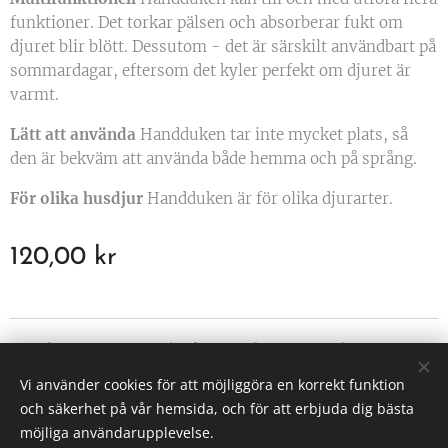
funktioner. Det torkar pälsen och absorberar fukt om
djuret blir blött. Dessutom - det är särskilt användbart på
sommardagar, eftersom det kyler perfekt om djuret är
varmt.
Lätt att använda
Handduken tar inte mycket plats, så
den är bekväm att använda både hemma och på språng.
För olika husdjur
Handduken är för olika djurarter.
120,00
kr
https://www.facebook.com/WhiteDiamondDreams
https://www.instagram.com/whitediamonddreams
Vi använder cookies för att möjliggöra en korrekt funktion
och säkerhet på vår hemsida, och för att erbjuda dig bästa
Cookies
möjliga användarupplevelse.