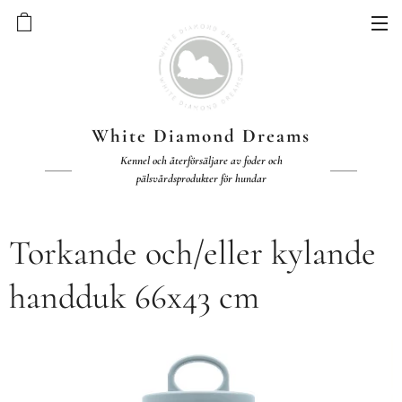
White Diamond Dreams
Kennel och återförsäljare av foder och
pälsvårdsprodukter för hundar
Torkande och/eller kylande
handduk 66x43 cm