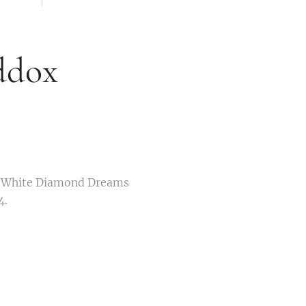
ddox
 på White Diamond Dreams
4.