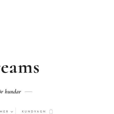
reams
för hundar
MER
KUNDVAGN