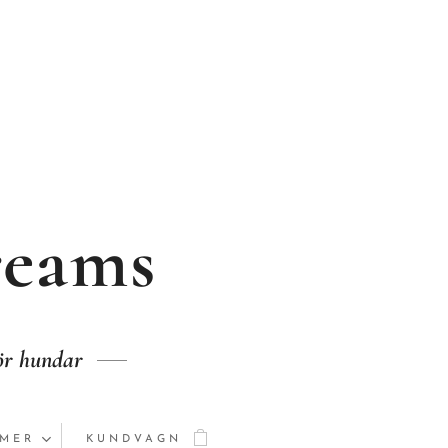
reams
för hundar
MER
KUNDVAGN