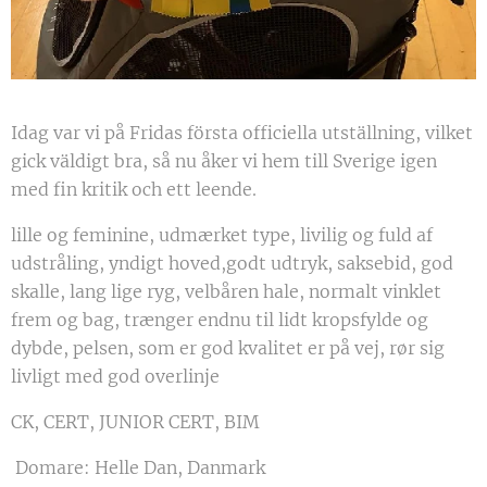
Idag var vi på Fridas första officiella utställning, vilket
gick väldigt bra, så nu åker vi hem till Sverige igen
med fin kritik och ett leende.
lille og feminine, udmærket type, livilig og fuld af
udstråling, yndigt hoved,godt udtryk, saksebid, god
skalle, lang lige ryg, velbåren hale, normalt vinklet
frem og bag, trænger endnu til lidt kropsfylde og
dybde, pelsen, som er god kvalitet er på vej, rør sig
livligt med god overlinje
CK, CERT, JUNIOR CERT, BIM
Domare: Helle Dan, Danmark