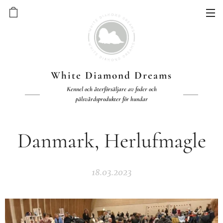
White Diamond Dreams
Kennel och återförsäljare av foder och
pälsvårdsprodukter för hundar
Danmark, Herlufmagle
18.03.2023