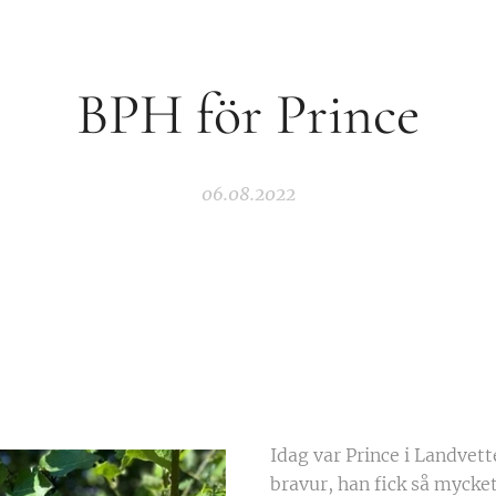
BPH för Prince
06.08.2022
Idag var Prince i Landve
bravur, han fick så mycke