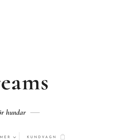
reams
för hundar
MER
KUNDVAGN